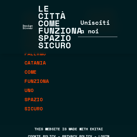
LE
CITTÀ
THIS EVENT
ROMA
COME
IS PART OF
Unisciti
TORINO
FUNZIONA
SENSEMAKING
a noi
FIRENZE
SPAZIO
SICURO
MILANO
PALERMO
CATANIA
COME
FUNZIONA
UNO
SPAZIO
SICURO
THIS WEBSITE IS MADE WITH
EKITAI
COOKIE POLICY
-
PRIVACY POLICY
-
LOGIN